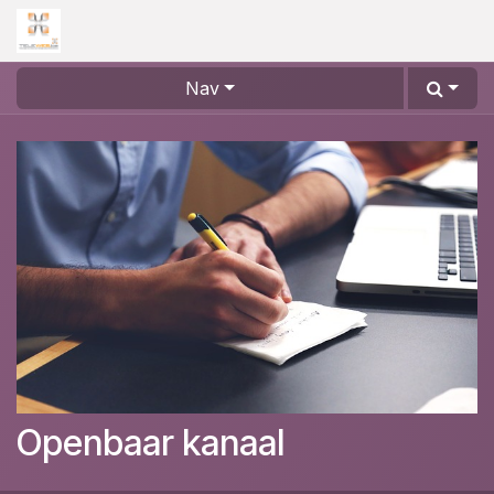
Overslaan naar inhoud
Nav
Openbaar kanaal