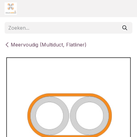
Overslaan naar inhoud
Meervoudig (Multiduct, Flatliner)