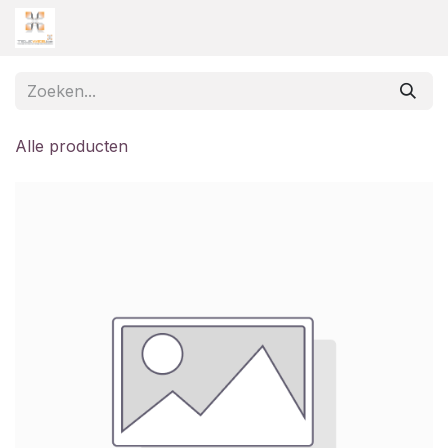
Overslaan naar inhoud
Alle producten