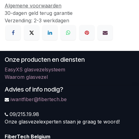
Algemene voorwaarden
30-dagen geld terug garantie
Verzending: 2-3 werkdagen
Onze producten en diensten
EasyXS glasvezelsysteem
Waarom glasvezel
Advies of info nodig?
iwantfiber@fibertech.be
09/215.19.98
Onze glasvezelexperten staan je graag te woord!
FiberTech Belgium