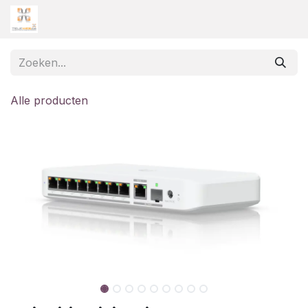
Overslaan naar inhoud
Alle producten