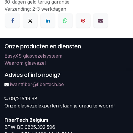
30-dagen geld terug garantie
Verzending: 2-3 werkdagen
Onze producten en diensten
EasyXS glasvezelsysteem
Waarom glasvezel
Advies of info nodig?
iwantfiber@fibertech.be
09/215.19.98
Onze glasvezelexperten staan je graag te woord!
FiberTech Belgium
BTW BE 0825.392.596