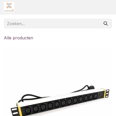
Overslaan naar inhoud
Alle producten