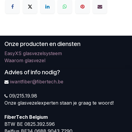
Onze producten en diensten
EasyXS glasvezelsysteem
Waarom glasvezel
Advies of info nodig?
iwantfiber@fibertech.be
09/215.19.98
Onze glasvezelexperten staan je graag te woord!
FiberTech Belgium
BTW BE 0825.392.596
Belfius BE34 0688 9043 7290