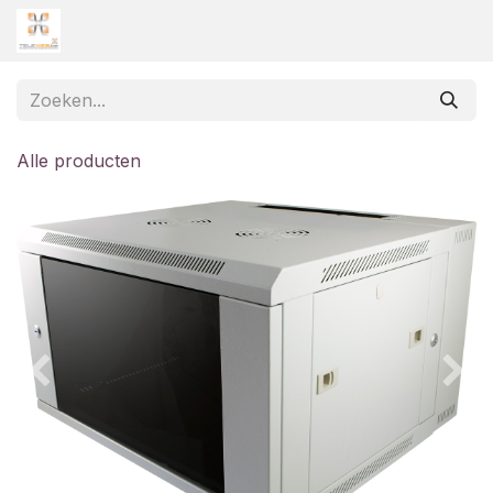
Overslaan naar inhoud
Alle producten