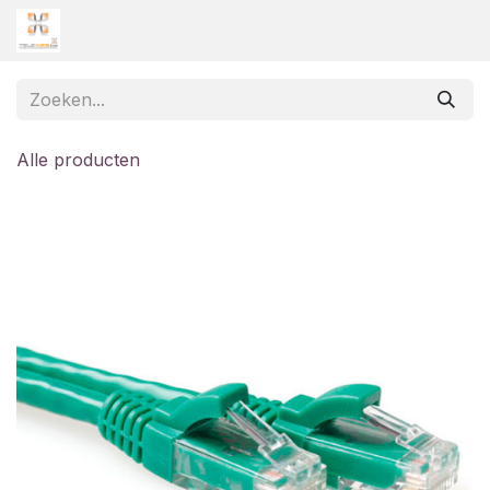
Overslaan naar inhoud
Alle producten