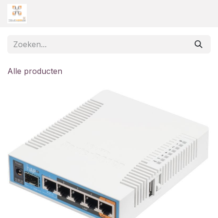
Overslaan naar inhoud
Alle producten